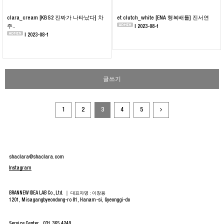
clara_cream [KBS2 진짜가 나타났다] 차
et clutch_white [ENA 행복배틀] 진서연
주..
| 2023-08-1
| 2023-08-1
글쓰기
1
2
3
4
5
shaclara@shaclara.com
Instagram
BRANNEW IDEA LAB Co.,Ltd. ｜
대표자명 : 이창용
1201, Misagangbyeondong-ro 81, Hanam-si, Gyeonggi-do
Service Center
031.365.4249