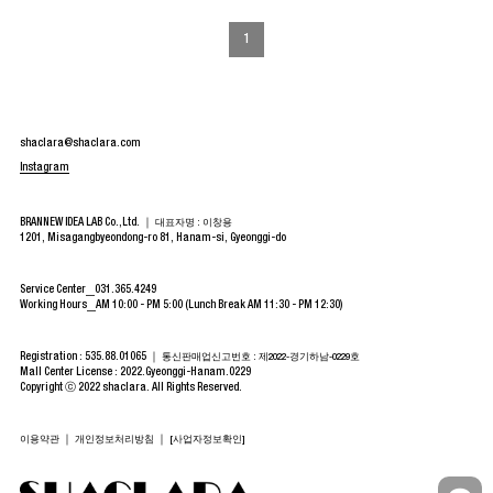
1
shaclara@shaclara.com
Instagram
BRANNEW IDEA LAB Co.,Ltd. ｜
대표자명 : 이창용
1201, Misagangbyeondong-ro 81, Hanam-si, Gyeonggi-do
Service Center
031.365.4249
Working Hours
AM 10:00 - PM 5:00 (Lunch Break AM 11:30 - PM 12:30)
Registration : 535.88.01065 ｜
통신판매업신고번호 : 제2022-경기하남-0229호
Mall Center License : 2022.Gyeonggi-Hanam.0229
Copyright ⓒ 2022 shaclara. All Rights Reserved.
｜
｜
이용약관
개인정보처리방침
[사업자정보확인]