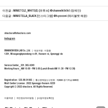
이전글 :
MINIETCLE_WHITE(E) [유튜브] @channelktktkt (정예인)
다음글 :
MINISTELLA_BLACK [인스타그램] @h.yoooni (체리블렛 해윤)
shaclara@shaclara.com
Instagram
BRANNEW IDEA LAB Co.,Ltd. ｜
대표자명 : 이창용
1201, Misagangbyeondong-ro 81, Hanam-si, Gyeonggi-do
Service Center
031.365.4249
Working Hours
AM 10:00 - PM 5:00 (Lunch Break AM 11:30 - PM 12:30)
Registration : 535.88.01065 ｜
통신판매업신고번호 : 제2022-경기하남-0229호
Mall Center License : 2022.Gyeonggi-Hanam.0229
Copyright ⓒ 2022 shaclara. All Rights Reserved.
｜
｜
이용약관
개인정보처리방침
[사업자정보확인]