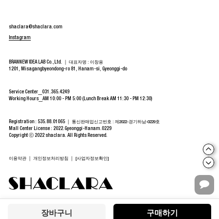
shaclara@shaclara.com
Instagram
BRANNEW IDEA LAB Co.,Ltd. ｜
대표자명 : 이창용
1201, Misagangbyeondong-ro 81, Hanam-si, Gyeonggi-do
Service Center
031.365.4249
Working Hours
AM 10:00 - PM 5:00 (Lunch Break AM 11:30 - PM 12:30)
Registration : 535.88.01065 ｜
통신판매업신고번호 : 제2022-경기하남-0229호
Mall Center License : 2022.Gyeonggi-Hanam.0229
Copyright ⓒ 2022 shaclara. All Rights Reserved.
｜
｜
이용약관
개인정보처리방침
[사업자정보확인]
장바구니
구매하기